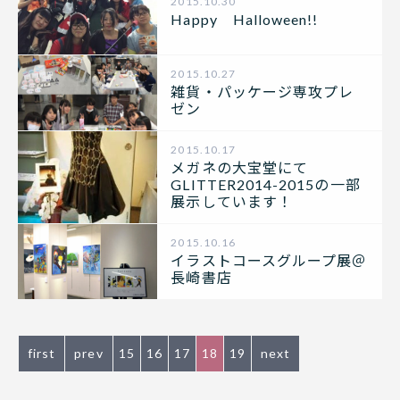
2015.10.30
Happy Halloween!!
2015.10.27
雑貨・パッケージ専攻プレ
ゼン
2015.10.17
メガネの大宝堂にて
GLITTER2014-2015の一部
展示しています！
2015.10.16
イラストコースグループ展＠
長崎書店
first
prev
15
16
17
18
19
next