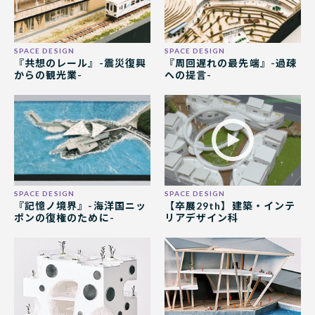
『共想のレール』-震災復興
『周回遅れの最先端』-過疎
からの観光業-
への提言-
『記憶ノ境界』-海洋国ニッ
【卒展29th】建築・インテ
ポンの復権のために-
リアデザイン科