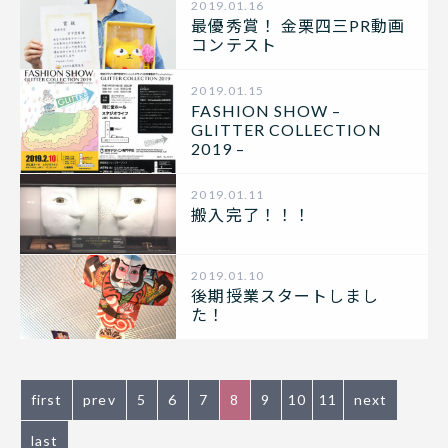
2019.01.16
最優秀賞！ 金栗四三PR動画
コンテスト
2019.01.15
FASHION SHOW –
GLITTER COLLECTION
2019 –
2019.01.11
搬入完了！！！
2019.01.10
後期授業スタートしまし
た！
first
prev
5
6
7
8
9
10
11
next
last