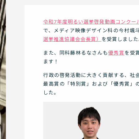
令和7年度明るい選挙啓発動画コンクー
で、メディア映像デザイン科の今村颯
選挙推進協議会会長賞）
を受賞しました
また、同科藤林るなさんも
優秀賞
を受
ます！
行政の啓発活動に大きく貢献する、社
最高賞の「特別賞」および「優秀賞」
した。